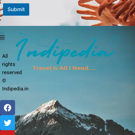
a
Submit
i
l
*
Photo Story
Privacy Policy
All
rights
reserved
©
Indipedia.in