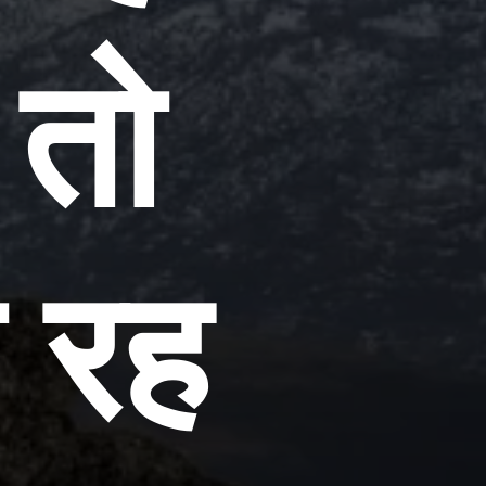
 तो
 रह