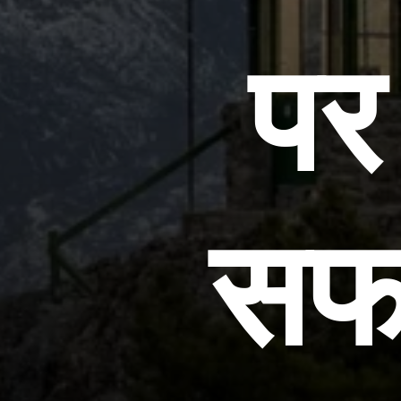
पर
सफर