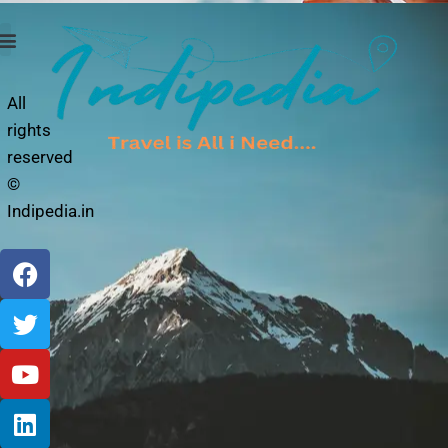
a
i
l
Photo Story
Privacy Policy
All
rights
reserved
©
Indipedia.in