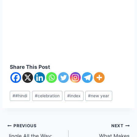
Share This Post
#
#hindi
#
celebration
#
index
#
new year
PREVIOUS
NEXT
Jingle All the Way:
What Makes