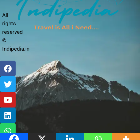
Photo Story
Privacy Policy
All
rights
reserved
©
Indipedia.in