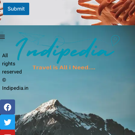
Submit
Photo Story
Privacy Policy
All
rights
reserved
©
Indipedia.in